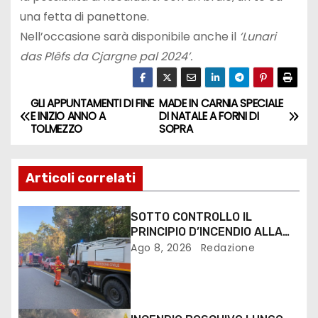
una fetta di panettone.
Nell’occasione sarà disponibile anche il
‘Lunari
das Plêfs da Cjargne pal 2024’.
GLI APPUNTAMENTI DI FINE
MADE IN CARNIA SPECIALE
E INIZIO ANNO A
DI NATALE A FORNI DI
TOLMEZZO
SOPRA
Articoli correlati
SOTTO CONTROLLO IL
PRINCIPIO D’INCENDIO ALLA
PINETA DI LIGNANO
Ago 8, 2026
Redazione