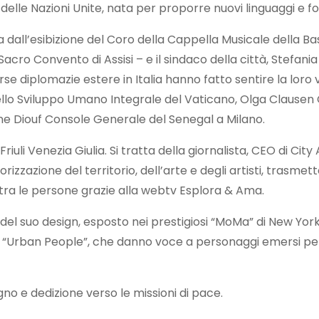
o delle Nazioni Unite, nata per proporre nuovi linguaggi e
 dall’esibizione del Coro della Cappella Musicale della Bas
cro Convento di Assisi – e il sindaco della città, Stefani
 diplomazie estere in Italia hanno fatto sentire la loro vo
ello Sviluppo Umano Integrale del Vaticano, Olga Clausen C
 Diouf Console Generale del Senegal a Milano.
iuli Venezia Giulia. Si tratta della giornalista, CEO di City 
lorizzazione del territorio, dell’arte e degli artisti, tra
ra le persone grazie alla webtv Esplora & Ama.
a del suo design, esposto nei prestigiosi “MoMa” di New
” e “Urban People”, che danno voce a personaggi emersi per
egno e dedizione verso le missioni di pace.