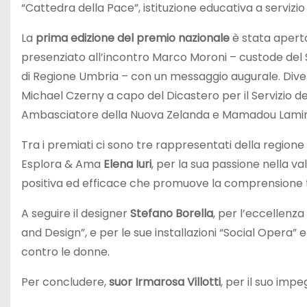
“Cattedra della Pace”, istituzione educativa a servizi
La
prima edizione del premio nazionale
è stata aperta
presenziato all’incontro Marco Moroni – custode del Sa
di Regione Umbria – con un messaggio augurale. Diverse
Michael Czerny a capo del Dicastero per il Servizio d
Ambasciatore della Nuova Zelanda e Mamadou Lamine
Tra i premiati ci sono tre rappresentati della regione Fr
Esplora & Ama
Elena Iuri
, per la sua passione nella va
positiva ed efficace che promuove la comprensione t
A seguire il designer
Stefano Borella
, per l’eccellenz
and Design”, e per le sue installazioni “Social Opera
contro le donne.
Per concludere,
suor Irmarosa Villotti
, per il suo imp