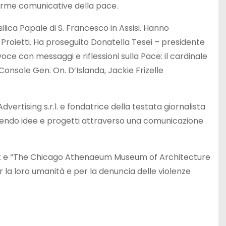
 forme comunicative della pace.
ilica Papale di S. Francesco in Assisi. Hanno
a Proietti. Ha proseguito Donatella Tesei – presidente
ce con messaggi e riflessioni sulla Pace: il cardinale
onsole Gen. On. D’Islanda, Jackie Frizelle
Advertising s.r.l. e fondatrice della testata giornalista
smettendo idee e progetti attraverso una comunicazione
 York e “The Chicago Athenaeum Museum of Architecture
 la loro umanità e per la denuncia delle violenze