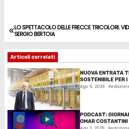
LO SPETTACOLO DELLE FRECCE TRICOLORI. VID
SERGIO BERTOIA
Articoli correlati
NUOVA ENTRATA T
SOSTENIBILE PER I
FANTONI DI OSOPP
Ago 6, 2026
Redazion
PODCAST: GIORNAL
OMAR COSTANTINI
Ago 3, 2026
Redazion