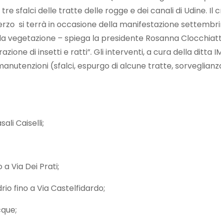
 tre sfalci delle tratte delle rogge e dei canali di Udin
il terzo si terrà in occasione della manifestazione settembrin
o della vegetazione – spiega la presidente Rosanna Clocchiat
azione di insetti e ratti”. Gli interventi, a cura della ditta 
anutenzioni (sfalci, espurgo di alcune tratte, sorveglian
li Caiselli;
 a Via Dei Prati;
io fino a Via Castelfidardo;
cque;