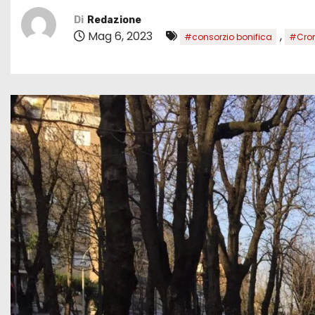
Di
Redazione
Mag 6, 2023
,
#consorzio bonifica
#Cro