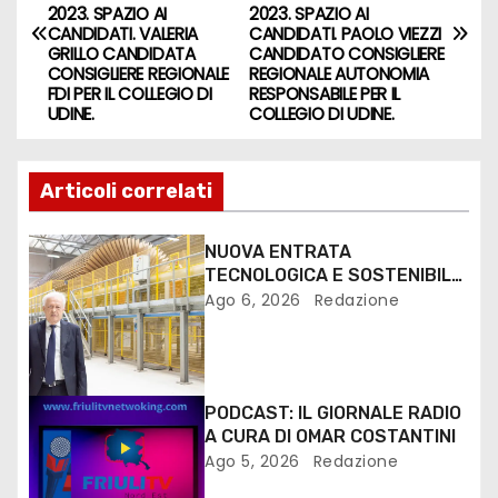
2023. SPAZIO AI
2023. SPAZIO AI
CANDIDATI. VALERIA
CANDIDATI. PAOLO VIEZZI
GRILLO CANDIDATA
CANDIDATO CONSIGLIERE
CONSIGLIERE REGIONALE
REGIONALE AUTONOMIA
FDI PER IL COLLEGIO DI
RESPONSABILE PER IL
UDINE.
COLLEGIO DI UDINE.
Articoli correlati
NUOVA ENTRATA
TECNOLOGICA E SOSTENIBILE
PER I MEZZI PESANTI ALLA
Ago 6, 2026
Redazione
FANTONI DI OSOPPO
PODCAST: IL GIORNALE RADIO
A CURA DI OMAR COSTANTINI
Ago 5, 2026
Redazione