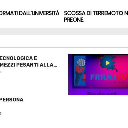
FORMATI DALL’UNIVERSITÀ
SCOSSA DI TERREMOTO NE
PREONE.
ECNOLOGICA E
 MEZZI PESANTI ALLA
O
e
 PERSONA
e