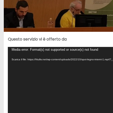
Questo servizio vi è offerto da
V
Media error: Format(s) not supported or source(s) not found
i
Scarica il file: https://friulitv.net/wp-content/uploads/2022/10/spot-legno-interni-1.mp4?
d
e
o
P
l
a
y