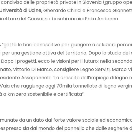
ondivisa delle proprietà private in Slovenia (gruppo opera
Università di Udine
, Gherardo Chirici e Francesca Giannetti
direttore del Consorzio boschi carnici Erika Andenna.
,
“getta le basi conoscitive per giungere a soluzioni percorr
per una gestione attiva del territorio. Dopo lo studio del 
 Dopo i progetti, ecco le visioni per il futuro: nella seconda
nato, Vittorio Di Marco, consigliere Legno Servizi, Marco 
sidente Assopannelli. “La crescita dell
’
impiego di legno r
Vaia che raggiunge oggi 70mila tonnellate di legno vergin
à a km zero sostenibile e certificata”.
comunate da un dato dal forte valore sociale ed economic
 espresso sia dal mondo del pannello che dalle segherie 