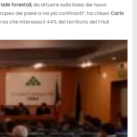
rade forestali,
da attuare sulla base dei nuovi
uropeo dei paesi a noi più confinanti”, ha chiuso
Carlo
a che interessa il 44% del territorio del Friuli