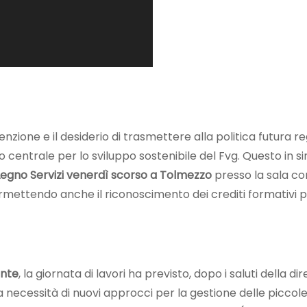
zione e il desiderio di trasmettere alla politica futura re
lo centrale per lo sviluppo sostenibile del Fvg. Questo in si
Legno Servizi
venerdì scorso a
Tolmezzo
presso la sala co
mettendo anche il riconoscimento dei crediti formativi profe
onte
, la giornata di lavori ha previsto, dopo i saluti della d
a necessità di nuovi approcci per la gestione delle piccole