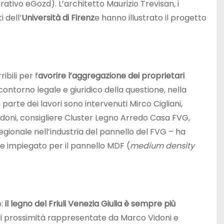
tivo eGozd). L’architetto Maurizio Trevisan, i
 dell’
Università di Firenz
e hanno illustrato il progetto
ibili per f
avorire l’aggregazione dei proprietari
contorno legale e giuridico della questione, nella
 parte dei lavori sono intervenuti Mirco Cigliani,
Vidoni, consigliere Cluster Legno Arredo Casa FVG,
egionale nell
’
industria del pannello del FVG – ha
e impiegato per il pannello MDF (
medium density
o:
il legno del Friuli Venezia Giulia è sempre più
di prossimità rappresentate da Marco Vidoni e