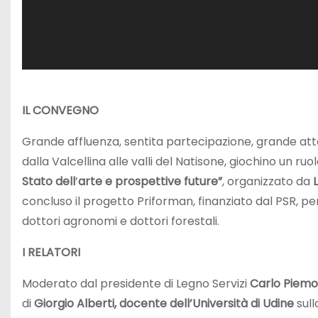
e
r
IL CONVEGNO
Grande affluenza, sentita partecipazione, grande atten
dalla Valcellina alle valli del Natisone, giochino un ruo
Stato dell
’
arte e prospettive future”
, organizzato da
concluso il progetto Priforman, finanziato dal PSR, per
dottori agronomi e dottori forestali.
I RELATORI
Moderato dal presidente di Legno Servizi
Carlo Piem
di
Giorgio Alberti, docente dell’Università di Udine
sull