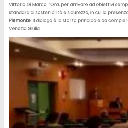
Vittorio Di Marco.
“
Ora, per arrivare ad obiettivi semp
standard di sostenibilità e sicurezza, in cui la presenz
Piemonte
. Il dialogo è lo sforzo principale da compie
Venezia Giulia
.