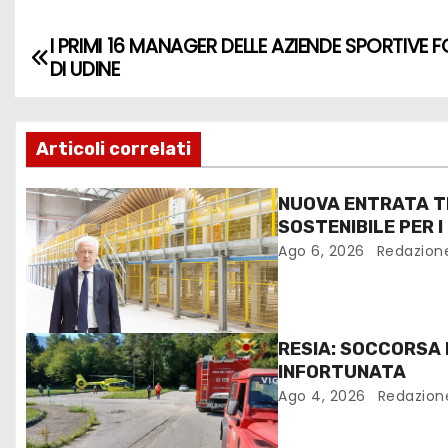
I PRIMI 16 MANAGER DELLE AZIENDE SPORTIVE 
DI UDINE
Articoli correlati
NUOVA ENTRATA T
SOSTENIBILE PER I
FANTONI DI OSOPP
Ago 6, 2026
Redazion
RESIA: SOCCORSA
INFORTUNATA
Ago 4, 2026
Redazion