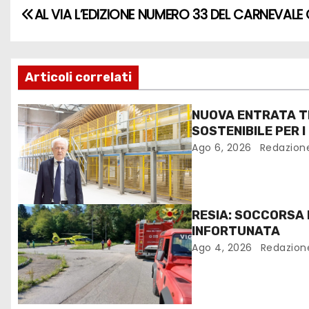
AL VIA L’EDIZIONE NUMERO 33 DEL CARNEVALE
Articoli correlati
NUOVA ENTRATA T
SOSTENIBILE PER I
FANTONI DI OSOPP
Ago 6, 2026
Redazion
RESIA: SOCCORSA
INFORTUNATA
Ago 4, 2026
Redazion