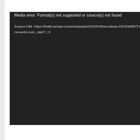
V
Media error: Format(s) not supported or source(s) not found
i
Scarica il file: https://friulitv.net/wp-content/uploads/2023/02/linea-diretta-333-8306875-
d
converter.com_.mp4?_=1
e
o
P
l
a
y
e
r