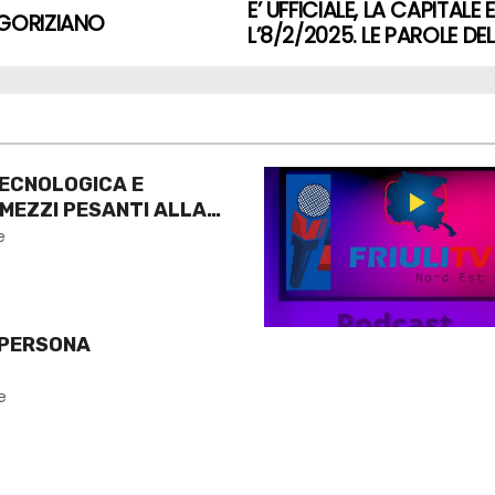
E’ UFFICIALE, LA CAPITA
 GORIZIANO
L’8/2/2025. LE PAROLE D
ECNOLOGICA E
 MEZZI PESANTI ALLA
O
e
 PERSONA
e