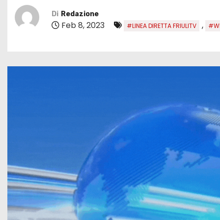
Di
Redazione
Feb 8, 2023
,
#LINEA DIRETTA FRIULITV
#WE