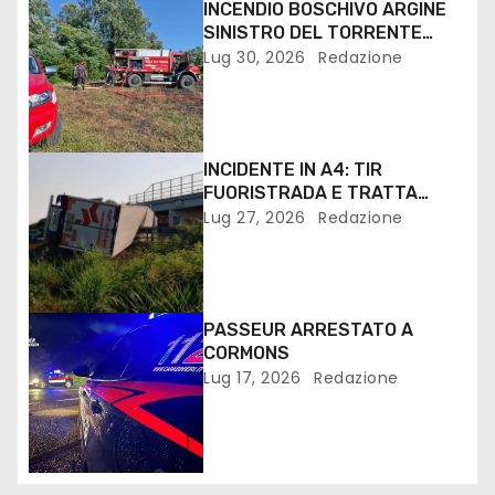
INCENDIO BOSCHIVO ARGINE
SINISTRO DEL TORRENTE
TORRE A SAN VITO
Lug 30, 2026
Redazione
INCIDENTE IN A4: TIR
FUORISTRADA E TRATTA
VILLESSE PALMANOVA
Lug 27, 2026
Redazione
CHIUSA. IL VIDEO SERVIZIO
PASSEUR ARRESTATO A
CORMONS
Lug 17, 2026
Redazione