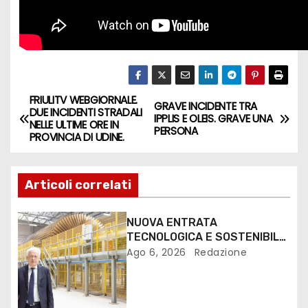
FRIULITV WEBGIORNALE.
GRAVE INCIDENTE TRA
DUE INCIDENTI STRADALI
IPPLIS E OLEIS. GRAVE UNA
NELLE ULTIME ORE IN
PERSONA
PROVINCIA DI UDINE.
Articoli correlati
NUOVA ENTRATA
TECNOLOGICA E SOSTENIBILE
PER I MEZZI PESANTI ALLA
Ago 6, 2026
Redazione
FANTONI DI OSOPPO