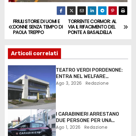
FRIULI STORIE DI UOMI E
TORRENTE CORMOR: AL
DONNE SENZA TEMPO DI
VIA IL RIFACIMENTO DEL
PAOLA TREPPO
PONTE A BASALDELLA
Articoli correlati
TEATRO VERDI PORDENONE:
ENTRA NEL WELFARE
TERRITORIALE FVG
Ago 3, 2026
Redazione
I CARABINIERI ARRESTANO
DUE PERSONE PER UNA
DOPPIA TRUFFA AI DANNI DI
Ago 1, 2026
Redazione
ANZIANI TRA FRIULI E VENETO