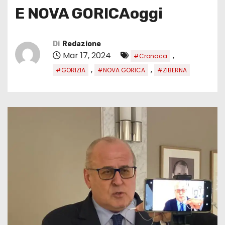
E NOVA GORICAoggi
Di
Redazione
Mar 17, 2024
,
#Cronaca
,
,
#GORIZIA
#NOVA GORICA
#ZIBERNA