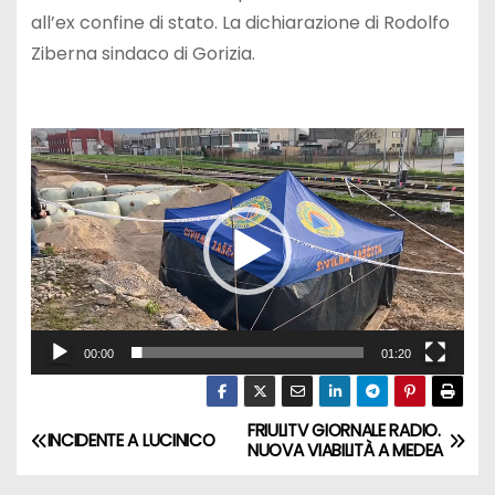
all’ex confine di stato. La dichiarazione di Rodolfo
Ziberna sindaco di Gorizia.
V
i
d
e
o
P
l
a
00:00
01:20
y
e
FRIULITV GIORNALE RADIO.
INCIDENTE A LUCINICO
NUOVA VIABILITÀ A MEDEA
r