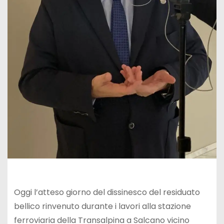
Oggi l’atteso giorno del dissinesco del residuato
bellico rinvenuto durante i lavori alla stazione
ferroviaria della Transalpina a Salcano vicino