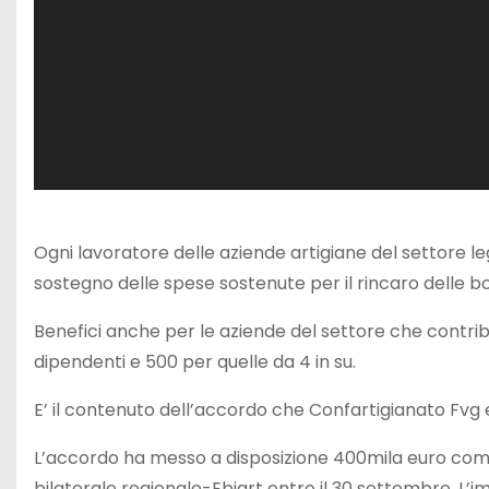
a
y
e
r
Ogni lavoratore delle aziende artigiane del settore 
sostegno delle spese sostenute per il rincaro delle b
Benefici anche per le aziende del settore che contri
dipendenti e 500 per quelle da 4 in su.
E’ il contenuto dell’accordo che Confartigianato Fvg e 
L’accordo ha messo a disposizione 400mila euro com
bilaterale regionale-Ebiart entro il 30 settembre. L’im