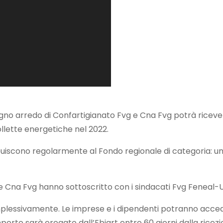
legno arredo di Confartigianato Fvg e Cna Fvg potrà ricev
ollette energetiche nel 2022.
buiscono regolarmente al Fondo regionale di categoria: un
Cna Fvg hanno sottoscritto con i sindacati Fvg Feneal-Uil, 
plessivamente. Le imprese e i dipendenti potranno acced
porto sarà erogato dall’Ebiart entro 60 giorni dalla ricezi