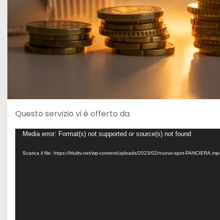
Questo servizio vi è offerto da
V
Media error: Format(s) not supported or source(s) not found
i
Scarica il file: https://friulitv.net/wp-content/uploads/2023/02/nuovo-spot-PANCIERA.m
d
e
o
P
l