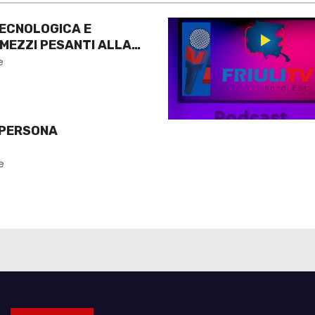
ECNOLOGICA E
 MEZZI PESANTI ALLA
O
e
 PERSONA
e