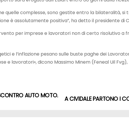
e quelle complesse, sono gestite entro la bilateralità, si 
ione è assolutamente positiva”, ha detto il presidente di C
rvento per imprese e lavoratori non di certo risolutivo a f
ergetici e l’inflazione pesano sulle buste paghe dei Lavorator
se e lavoratori», dicono Massimo Minem (Feneal Uil Fvg), 
. SCONTRO AUTO MOTO.
A CIVIDALE PARTONO I CO