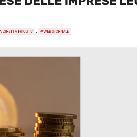
ESE DELLE IMPRESE LE
,
A DIRETTA FRIULITV
#WEBGIORNALE