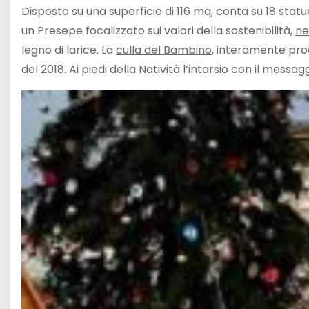
Disposto su una superficie di 116 mq, conta su 18 statu
un Presepe focalizzato sui valori della sostenibilità,
ne
legno di larice. La
culla del Bambino
, interamente pro
del 2018. Ai piedi della Natività l’intarsio con il messa