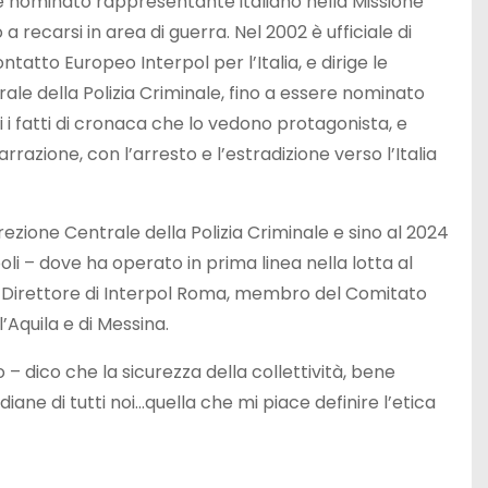
ene nominato rappresentante italiano nella Missione
a recarsi in area di guerra. Nel 2002 è ufficiale di
tatto Europeo Interpol per l’Italia, e dirige le
trale della Polizia Criminale, fino a essere nominato
i i fatti di cronaca che lo vedono protagonista, e
razione, con l’arresto e l’estradizione verso l’Italia
ezione Centrale della Polizia Criminale e sino al 2024
li – dove ha operato in prima linea nella lotta al
le Direttore di Interpol Roma, membro del Comitato
Aquila e di Messina.
– dico che la sicurezza della collettività, bene
iane di tutti noi…quella che mi piace definire l’etica