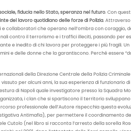
ociale, fiducia nello Stato, speranza nel futuro
. Con quest
inte del lavoro quotidiano delle forze di Polizia
. Attraverso
nari e collaboratori che operano nell’ombra con coraggio, d
onali contro il terrorismo e i traffici illeciti, passando per
te e inedito di chi lavora per proteggere i più fragili. 
uomini e delle donne che la garantiscono. Perché essere “d
rnazionali della Direzione Centrale della Polizia Crimina
ssuto per alcuni anni, la sua esperienza di funzionario di P
tura di Napoli quale investigatore presso la Squadra Mobile
ganizzata, i clan che si spartiscono il territorio svilupp
rcorso professionale dell’Autore rispecchia questa evoluz
tigativa Antimafia), per permettere il coordinamento dell
Cutolo (nel libro si racconta l’arresto della sorella Rose