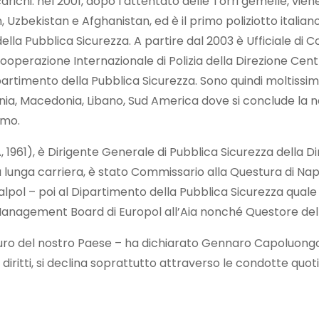
arichi: nel 2001, dopo l’attentato delle Torri gemelle, vi
 Uzbekistan e Afghanistan, ed è il primo poliziotto italiano 
la Pubblica Sicurezza. A partire dal 2003 è Ufficiale di Con
a Cooperazione Internazionale di Polizia della Direzione Cen
ipartimento della Pubblica Sicurezza. Sono quindi moltissim
ania, Macedonia, Libano, Sud America dove si conclude la nar
smo.
1961), è Dirigente Generale di Pubblica Sicurezza della Dir
 lunga carriera, è stato Commissario alla Questura di Napo
nalpol – poi al Dipartimento della Pubblica Sicurezza qua
Management Board di Europol all’Aia nonché Questore dell’
futuro del nostro Paese – ha dichiarato Gennaro Capoluongo 
iritti, si declina soprattutto attraverso le condotte quotid