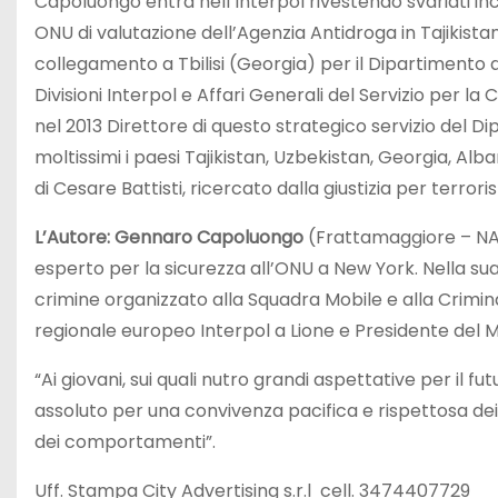
Capoluongo entra nell’Interpol rivestendo svariati inc
ONU di valutazione dell’Agenzia Antidroga in Tajikistan,
collegamento a Tbilisi (Georgia) per il Dipartimento del
Divisioni Interpol e Affari Generali del Servizio per l
nel 2013 Direttore di questo strategico servizio del D
moltissimi i paesi Tajikistan, Uzbekistan, Georgia, Alb
di Cesare Battisti, ricercato dalla giustizia per terrori
L’Autore: Gennaro Capoluongo
(Frattamaggiore – NA, 
esperto per la sicurezza all’ONU a New York. Nella sua
crimine organizzato alla Squadra Mobile e alla Crimi
regionale europeo Interpol a Lione e Presidente del 
“Ai giovani, sui quali nutro grandi aspettative per il 
assoluto per una convivenza pacifica e rispettosa dei d
dei comportamenti”.
Uff. Stampa City Advertising s.r.l cell. 3474407729