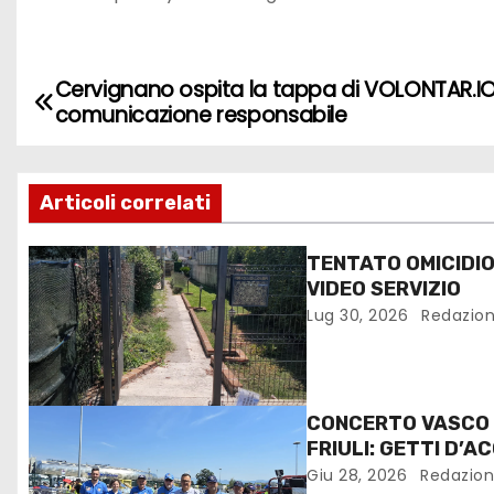
Cervignano ospita la tappa di VOLONTAR.IO 
comunicazione responsabile
Articoli correlati
TENTATO OMICIDIO
VIDEO SERVIZIO
Lug 30, 2026
Redazio
CONCERTO VASCO 
FRIULI: GETTI D’A
CONTRO IL CALDO
Giu 28, 2026
Redazio