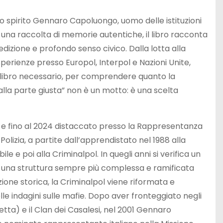
o spirito Gennaro Capoluongo, uomo delle istituzioni
 una raccolta di memorie autentiche, il libro racconta
edizione e profondo senso civico. Dalla lotta alla
 esperienze presso Europol, Interpol e Nazioni Unite,
Un libro necessario, per comprendere quanto la
alla parte giusta” non è un motto: è una scelta
le e fino al 2024 distaccato presso la Rappresentanza
olizia, a partite dall’apprendistato nel 1988 alla
 e poi alla Criminalpol. In quegli anni si verifica un
ano una struttura sempre più complessa e ramificata
ione storica, la Criminalpol viene riformata e
e indagini sulle mafie. Dopo aver fronteggiato negli
tta) e il Clan dei Casalesi, nel 2001 Gennaro