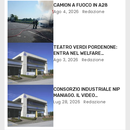
CAMION A FUOCO IN A28
Ago 4, 2026
Redazione
TEATRO VERDI PORDENONE:
ENTRA NEL WELFARE
TERRITORIALE FVG
Ago 3, 2026
Redazione
CONSORZIO INDUSTRIALE NIP
MANIAGO. IL VIDEO
INTERVENTO DEL DIRETTORE
Lug 28, 2026
Redazione
SAVERIO MAISTO