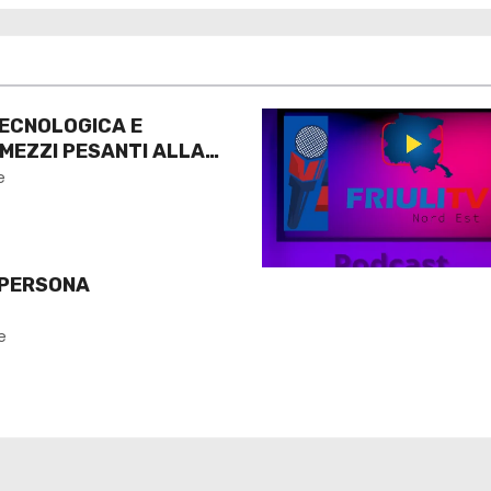
ECNOLOGICA E
 MEZZI PESANTI ALLA
O
e
 PERSONA
e