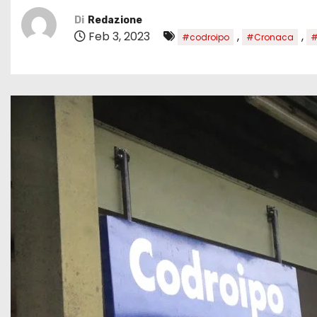
Di
Redazione
Feb 3, 2023
,
,
#codroipo
#Cronaca
#