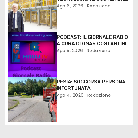
PER I MEZZI PESANTI ALLA
Ago 6, 2026
Redazione
FANTONI DI OSOPPO
PODCAST: IL GIORNALE RADIO
A CURA DI OMAR COSTANTINI
Ago 5, 2026
Redazione
RESIA: SOCCORSA PERSONA
INFORTUNATA
Ago 4, 2026
Redazione