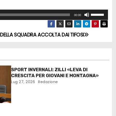
t
a
U
00:00
s
s
t
a
O DELLA SQUADRA ACCOLTA DAI TIFOSI
i
i
f
t
r
a
e
s
c
t
SPORT INVERNALI: ZILLI «LEVA DI
c
i
CRESCITA PER GIOVANI E MONTAGNA»
i
f
Lug 27, 2026
Redazione
a
r
s
e
u
c
/
c
g
i