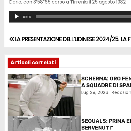
Dorio, con 3’58″65 corso a Tirrenia il 25 agosto 1982.
o
P
A
00:00
l
u
a
d
LA PRESENTAZIONE DELL’UDINESE 2024/25. 
y
i
e
o
r
P
Articoli correlati
l
a
SCHERMA: ORO FEM
y
A SQUADRE DI SPAD
e
LE PROTAGONISTE
Lug 28, 2026
Redazio
r
SEQUALS: PRIMA E
BENVENUTI”