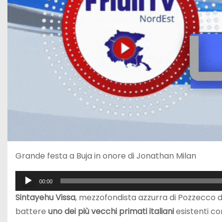
Grande festa a Buja in onore di Jonathan Milan
A
00:00
u
Sintayehu Vissa
, mezzofondista azzurra di Pozzecco di
d
battere
uno dei più vecchi primati italiani
esistenti co
i