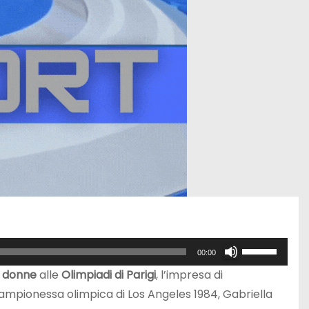
U
00:00
s
i donne
alle
Olimpiadi di Parigi
, l’impresa di
a
 campionessa olimpica di Los Angeles 1984, Gabriella
i