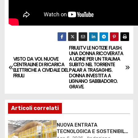
FRIULITV LE NOTIZIE FLASH.
UNA DONNA RICOVERATA
VISTO DA VOI. NUOVE
A UDINE PER UN TRAUMA
CENTRALINE DI RICARICA
SUBITO NEL TORRENTE
ELETTRICHE A CIVIDALE DEL
PALAR A TRASAGHIS.
FRIULI
DONNA INVESTITA A
LIGNANO SABBIADORO.
GRAVE.
Articoli correlati
NUOVA ENTRATA
TECNOLOGICA E SOSTENIBILE
PER I MEZZI PESANTI ALLA