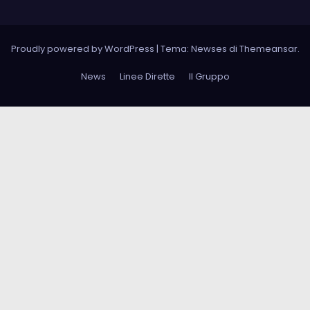
Proudly powered by WordPress
|
Tema: Newses di
Themeansar
.
News
Linee Dirette
Il Gruppo