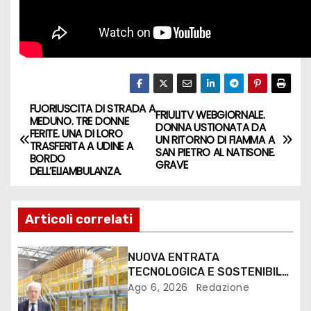
FUORIUSCITA DI STRADA A
FRIULITV WEBGIORNALE.
MEDUNO. TRE DONNE
DONNA USTIONATA DA
FERITE. UNA DI LORO
UN RITORNO DI FIAMMA A
TRASFERITA A UDINE A
SAN PIETRO AL NATISONE.
BORDO
GRAVE
DELL’ELIAMBULANZA.
Articoli correlati
NUOVA ENTRATA
TECNOLOGICA E SOSTENIBILE
PER I MEZZI PESANTI ALLA
Ago 6, 2026
Redazione
FANTONI DI OSOPPO