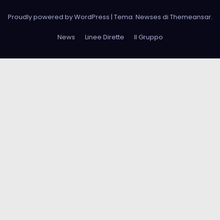
Proudly powered by WordPress
|
Tema: Newses di
Themeansar
.
News
Linee Dirette
Il Gruppo