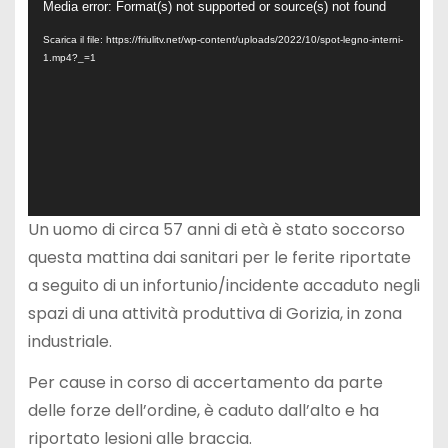
V
Media error: Format(s) not supported or source(s) not found
i
Scarica il file: https://friulitv.net/wp-content/uploads/2022/10/spot-legno-interni-
1.mp4?_=1
d
e
o
P
l
a
Un uomo di circa 57 anni di età è stato soccorso
y
questa mattina dai sanitari per le ferite riportate
e
a seguito di un infortunio/incidente accaduto negli
r
spazi di una attività produttiva di Gorizia, in zona
industriale.
Per cause in corso di accertamento da parte
delle forze dell’ordine, è caduto dall’alto e ha
riportato lesioni alle braccia.