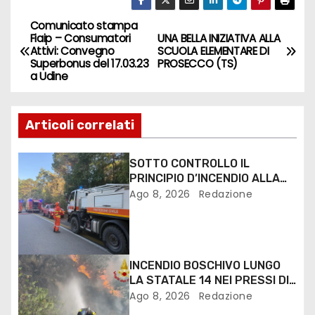
Comunicato stampa
Fiaip – Consumatori
UNA BELLA INIZIATIVA ALLA
Attivi: Convegno
SCUOLA ELEMENTARE DI
Superbonus del 17.03.23
PROSECCO (TS)
a Udine
Articoli correlati
SOTTO CONTROLLO IL
PRINCIPIO D’INCENDIO ALLA
PINETA DI LIGNANO
Ago 8, 2026
Redazione
INCENDIO BOSCHIVO LUNGO
LA STATALE 14 NEI PRESSI DI
MONFALCONE
Ago 8, 2026
Redazione