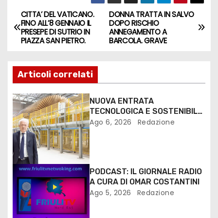
e
CITTA’ DEL VATICANO.
DONNA TRATTA IN SALVO
FINO ALL’8 GENNAIO IL
DOPO RISCHIO
r
PRESEPE DI SUTRIO IN
ANNEGAMENTO A
PIAZZA SAN PIETRO.
BARCOLA. GRAVE
Articoli correlati
NUOVA ENTRATA
TECNOLOGICA E SOSTENIBILE
PER I MEZZI PESANTI ALLA
Ago 6, 2026
Redazione
FANTONI DI OSOPPO
PODCAST: IL GIORNALE RADIO
A CURA DI OMAR COSTANTINI
Ago 5, 2026
Redazione