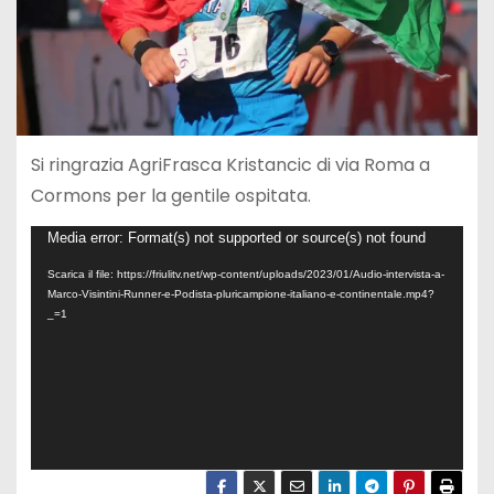
Si ringrazia AgriFrasca Kristancic di via Roma a
Cormons per la gentile ospitata.
V
Media error: Format(s) not supported or source(s) not found
i
Scarica il file: https://friulitv.net/wp-content/uploads/2023/01/Audio-intervista-a-
Marco-Visintini-Runner-e-Podista-pluricampione-italiano-e-continentale.mp4?
d
_=1
e
o
P
l
a
y