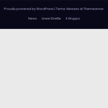
Proudly powered by WordPress
|
Tema: Newses di
Themeansar
.
News
Linee Dirette
Il Gruppo