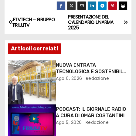
i
y
o
e
PRESENTAZIONE DEL
FTVTECH – GRUPPO
CALENDARIO UNARMA
P
r
FRIULITV
2025
l
a
y
Articoli correlati
e
r
NUOVA ENTRATA
TECNOLOGICA E SOSTENIBILE
PER I MEZZI PESANTI ALLA
Ago 6, 2026
Redazione
FANTONI DI OSOPPO
PODCAST: IL GIORNALE RADIO
A CURA DI OMAR COSTANTINI
Ago 5, 2026
Redazione