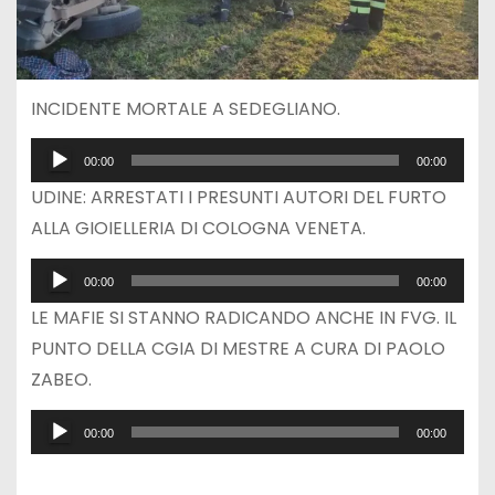
INCIDENTE MORTALE A SEDEGLIANO.
A
00:00
00:00
u
UDINE: ARRESTATI I PRESUNTI AUTORI DEL FURTO
d
ALLA GIOIELLERIA DI COLOGNA VENETA.
i
A
o
00:00
00:00
u
P
LE MAFIE SI STANNO RADICANDO ANCHE IN FVG. IL
d
l
PUNTO DELLA CGIA DI MESTRE A CURA DI PAOLO
i
a
ZABEO.
o
y
A
P
e
00:00
00:00
u
l
r
d
a