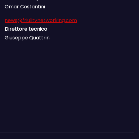
m
Omar Costantini
e
news@friulitvnetworking.com
n
Direttore tecnico
t
Giuseppe Quattrin
a
r
e
o
d
i
m
i
n
u
i
r