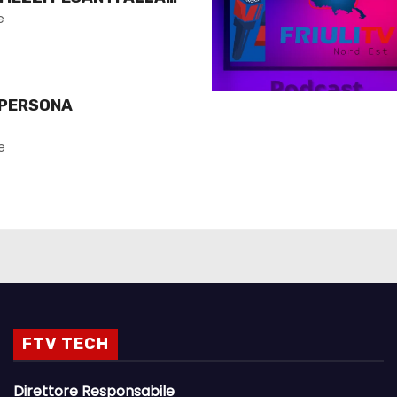
O
e
 PERSONA
e
FTV TECH
Direttore Responsabile