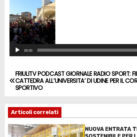
A
u
d
i
o
P
00:00
l
a
FRIULITV PODCAST GIORNALE RADIO SPORT: FIL
y
CATTEDRA ALL’UNIVERSITA’ DI UDINE PER IL C
e
SPORTIVO
r
Articoli correlati
NUOVA ENTRATA T
SOSTENIBILE PER I