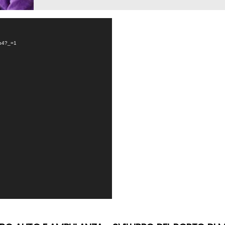
.mp4?_=1