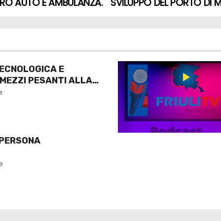
TRO AUTO E AMBULANZA.
SVILUPPO DEL PORTO DI
ECNOLOGICA E
 MEZZI PESANTI ALLA
O
e
 PERSONA
e