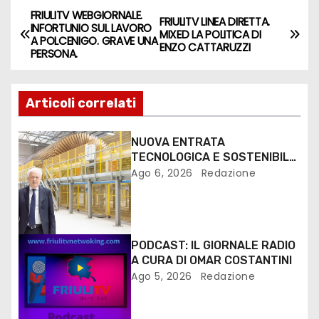
FRIULITV WEBGIORNALE.
FRIULITV LINEA DIRETTA.
INFORTUNIO SUL LAVORO
MIXED LA POLITICA DI
A POLCENIGO. GRAVE UNA
ENZO CATTARUZZI
PERSONA.
Articoli correlati
NUOVA ENTRATA
TECNOLOGICA E SOSTENIBILE
PER I MEZZI PESANTI ALLA
Ago 6, 2026
Redazione
FANTONI DI OSOPPO
PODCAST: IL GIORNALE RADIO
A CURA DI OMAR COSTANTINI
Ago 5, 2026
Redazione