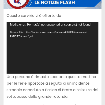
Questo servizio vi è offerto da
V
Media error: Format(s) not supported or source(s) not found
i
Scarica il file: https://friulitv.net/wp-content/uploads/2023/02/nuovo-spot-
PANCIERA.mp4?_=1
d
e
o
P
l
a
Una persona è rimasta soccorsa questa mattina
y
per le ferie riportate a seguito di un incidente
e
stradale accaduto a Pasian di Prato all’altezza del
r
sottopasso della grande rotonda.