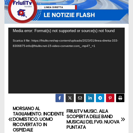
V
Media error: Format(s) not supported or source(s) not found
i
Scarica il file: https://friulitv.net/wp-content/uploads/2023/01/linea-diretta-333-
8306875-info@friulitv.net-15-video-converter.com_.mp4?_=1
d
e
o
P
l
a
y
e
MORSANO AL
FRIULITV MUSIC. ALLA
TAGLIAMENTO. INCIDENTE
r
SCOPERTA DELLE BAND
DOMESTICO. UOMO
MUSICALI DEL FVG. NUOVA
RICOVERTATO IN
PUNTATA
OSPEDALE