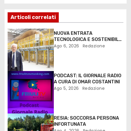
Articoli correlati
NUOVA ENTRATA
TECNOLOGICA E SOSTENIBILE
PER I MEZZI PESANTI ALLA
Ago 6, 2026
Redazione
FANTONI DI OSOPPO
PODCAST: IL GIORNALE RADIO
A CURA DI OMAR COSTANTINI
Ago 5, 2026
Redazione
RESIA: SOCCORSA PERSONA
INFORTUNATA
Ago 4, 2026
Redazione