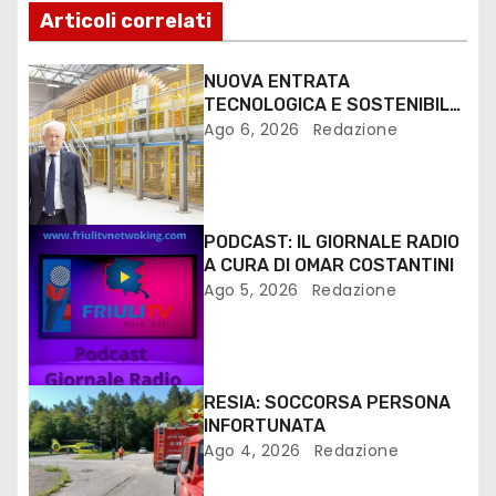
Articoli correlati
NUOVA ENTRATA
TECNOLOGICA E SOSTENIBILE
PER I MEZZI PESANTI ALLA
Ago 6, 2026
Redazione
FANTONI DI OSOPPO
PODCAST: IL GIORNALE RADIO
A CURA DI OMAR COSTANTINI
Ago 5, 2026
Redazione
RESIA: SOCCORSA PERSONA
INFORTUNATA
Ago 4, 2026
Redazione