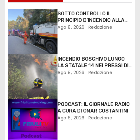
SOTTO CONTROLLO IL
PRINCIPIO D’INCENDIO ALLA
PINETA DI LIGNANO
Ago 8, 2026
Redazione
INCENDIO BOSCHIVO LUNGO
LA STATALE 14 NEI PRESSI DI
MONFALCONE
Ago 8, 2026
Redazione
PODCAST: IL GIORNALE RADIO
A CURA DI OMAR COSTANTINI
Ago 8, 2026
Redazione