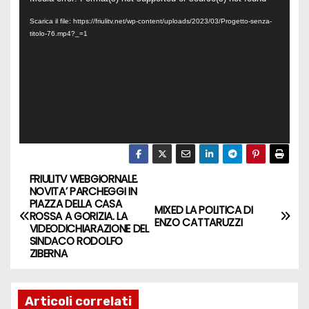
i
Scarica il file: https://friulitv.net/wp-content/uploads/2023/03/Progetto-senza-
titolo-76.mp4?_=1
d
e
o
P
l
a
y
e
FRIULITV WEBGIORNALE.
NOVITA’ PARCHEGGI IN
r
PIAZZA DELLA CASA
MIXED LA POLITICA DI
ROSSA A GORIZIA. LA
ENZO CATTARUZZI
VIDEODICHIARAZIONE DEL
SINDACO RODOLFO
ZIBERNA
Articoli correlati