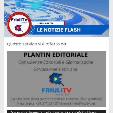
Questo servizio vi è offerto da
V
Media error: Format(s) not supported or source(s) not found