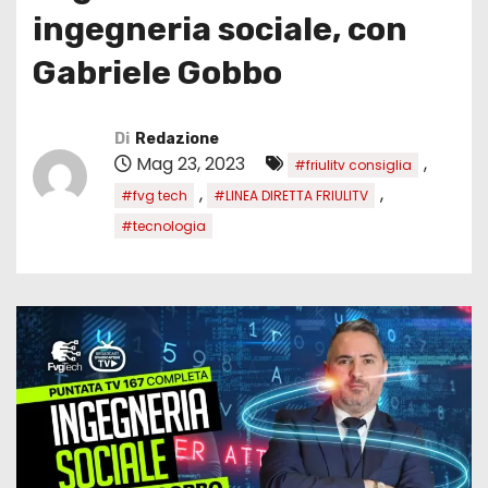
ingegneria sociale, con
Gabriele Gobbo
Di
Redazione
Mag 23, 2023
,
#friulitv consiglia
,
,
#fvg tech
#LINEA DIRETTA FRIULITV
#tecnologia