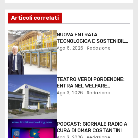
Articoli correlati
NUOVA ENTRATA
TECNOLOGICA E SOSTENIBILE
PER I MEZZI PESANTI ALLA
Ago 6, 2026
Redazione
FANTONI DI OSOPPO
TEATRO VERDI PORDENONE:
ENTRA NEL WELFARE
TERRITORIALE FVG
Ago 3, 2026
Redazione
PODCAST: GIORNALE RADIO A
CURA DI OMAR COSTANTINI
Ago 3, 2026
Redazione