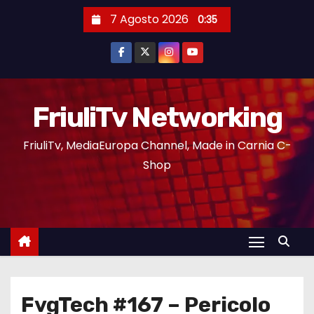
7 Agosto 2026
0:35
FriuliTv Networking
FriuliTv, MediaEuropa Channel, Made in Carnia C-
Shop
FvgTech #167 – Pericolo