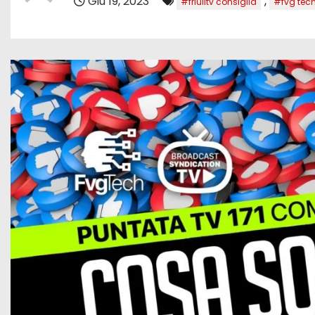
Giu 19, 2023
,
#friulitv consiglia
#fvg tec