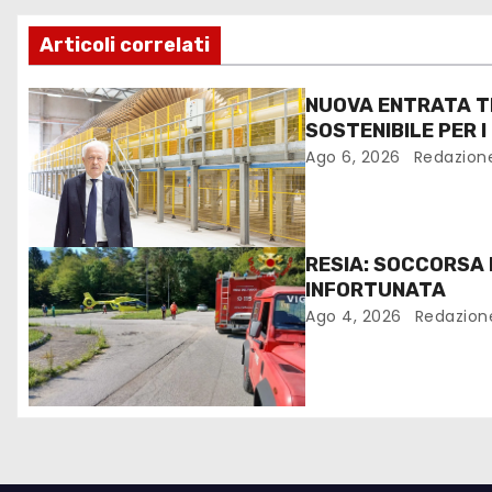
Articoli correlati
NUOVA ENTRATA T
SOSTENIBILE PER I
FANTONI DI OSOPP
Ago 6, 2026
Redazion
RESIA: SOCCORSA
INFORTUNATA
Ago 4, 2026
Redazion