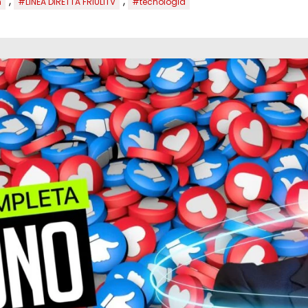
,
,
h
#LINEA DIRETTA FRIULITV
#tecnologia