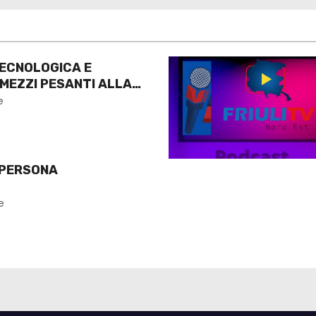
ECNOLOGICA E
 MEZZI PESANTI ALLA
O
e
 PERSONA
e