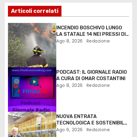
Articoli correlati
INCENDIO BOSCHIVO LUNGO
LA STATALE 14 NEI PRESSI DI
MONFALCONE
Ago 8, 2026
Redazione
PODCAST: IL GIORNALE RADIO
A CURA DI OMAR COSTANTINI
Ago 8, 2026
Redazione
NUOVA ENTRATA
TECNOLOGICA E SOSTENIBILE
PER I MEZZI PESANTI ALLA
Ago 6, 2026
Redazione
FANTONI DI OSOPPO