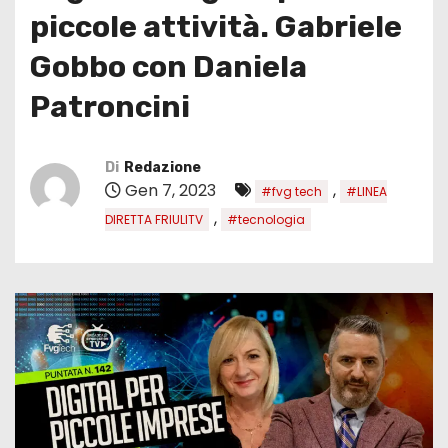
piccole attività. Gabriele
Gobbo con Daniela
Patroncini
Di
Redazione
Gen 7, 2023
,
#fvg tech
#LINEA
,
DIRETTA FRIULITV
#tecnologia