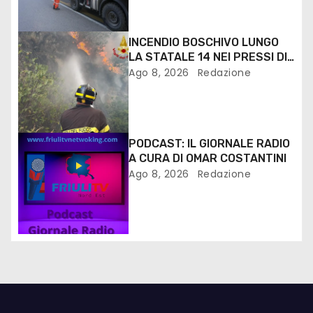
INCENDIO BOSCHIVO LUNGO
LA STATALE 14 NEI PRESSI DI
MONFALCONE
Ago 8, 2026
Redazione
PODCAST: IL GIORNALE RADIO
A CURA DI OMAR COSTANTINI
Ago 8, 2026
Redazione