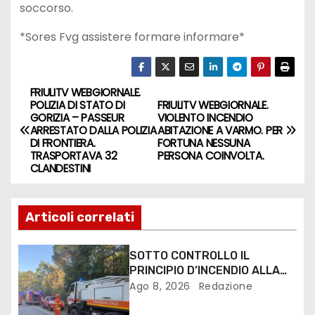
soccorso.
*Sores Fvg assistere formare informare*
FRIULITV WEBGIORNALE.
POLIZIA DI STATO DI
FRIULITV WEBGIORNALE.
GORIZIA – PASSEUR
VIOLENTO INCENDIO
ARRESTATO DALLA POLIZIA
ABITAZIONE A VARMO. PER
DI FRONTIERA.
FORTUNA NESSUNA
TRASPORTAVA 32
PERSONA COINVOLTA.
CLANDESTINI
Articoli correlati
SOTTO CONTROLLO IL
PRINCIPIO D’INCENDIO ALLA
PINETA DI LIGNANO
Ago 8, 2026
Redazione