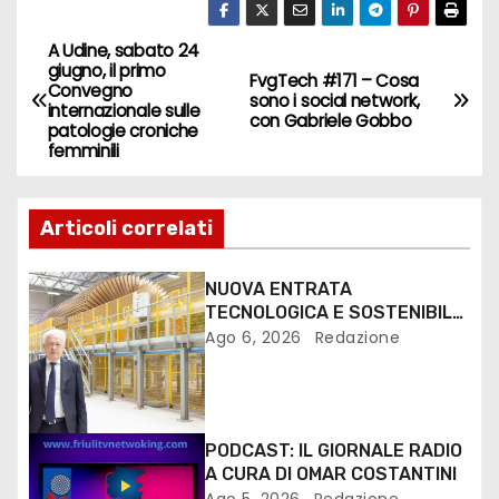
A Udine, sabato 24
giugno, il primo
FvgTech #171 – Cosa
Convegno
sono i social network,
internazionale sulle
con Gabriele Gobbo
patologie croniche
femminili
Articoli correlati
NUOVA ENTRATA
TECNOLOGICA E SOSTENIBILE
PER I MEZZI PESANTI ALLA
Ago 6, 2026
Redazione
FANTONI DI OSOPPO
PODCAST: IL GIORNALE RADIO
A CURA DI OMAR COSTANTINI
Ago 5, 2026
Redazione