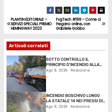
PLANTIN EDITORIALE –
FvgTech #169 – Come ci
SERVIZI SPECIALI. PREMIO
fregano online, con
HEMINGWAY 2023
Gabriele Gobbo
Articoli correlati
SOTTO CONTROLLO IL
PRINCIPIO D’INCENDIO ALLA
PINETA DI LIGNANO
Ago 8, 2026
Redazione
INCENDIO BOSCHIVO LUNGO
LA STATALE 14 NEI PRESSI DI
MONFALCONE
Ago 8, 2026
Redazione