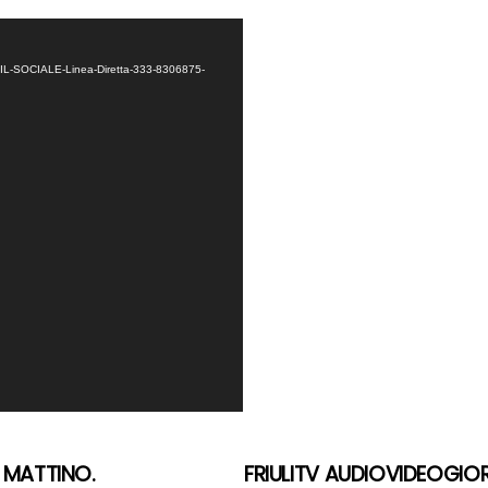
ER-IL-SOCIALE-Linea-Diretta-333-8306875-
L MATTINO.
FRIULITV AUDIOVIDEOGIORN