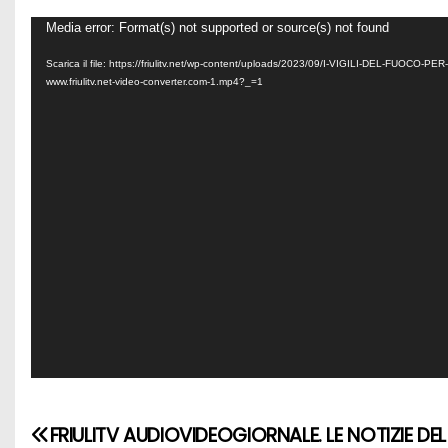
V
Media error: Format(s) not supported or source(s) not found
i
Scarica il file: https://friulitv.net/wp-content/uploads/2023/09/I-VIGILI-DEL-FUOCO-P
d
www.friulitv.net-video-converter.com-1.mp4?_=1
e
o
P
l
a
y
e
r
FRIULITV AUDIOVIDEOGIORNALE. LE NOTIZIE DE