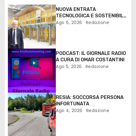
NUOVA ENTRATA
TECNOLOGICA E SOSTENIBILE
PER I MEZZI PESANTI ALLA
Ago 6, 2026
Redazione
FANTONI DI OSOPPO
PODCAST: IL GIORNALE RADIO
A CURA DI OMAR COSTANTINI
Ago 5, 2026
Redazione
RESIA: SOCCORSA PERSONA
INFORTUNATA
Ago 4, 2026
Redazione