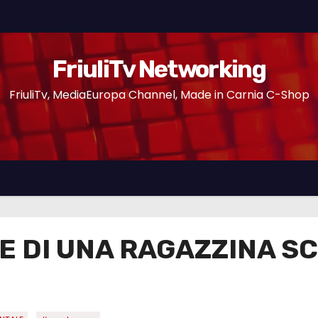
FriuliTv Networking
FriuliTv, MediaEuropa Channel, Made in Carnia C-Shop
HE DI UNA RAGAZZINA S