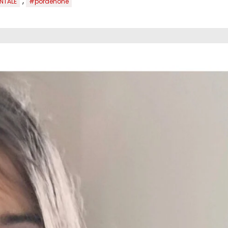
,
NTALE
#pordenone