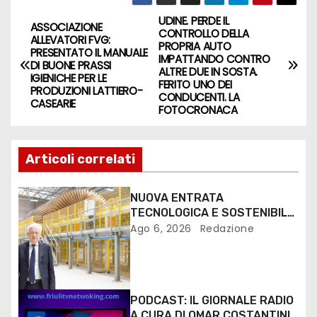
UDINE. PERDE IL
ASSOCIAZIONE
CONTROLLO DELLA
ALLEVATORI FVG:
PROPRIA AUTO
PRESENTATO IL MANUALE
IMPATTANDO CONTRO
DI BUONE PRASSI
ALTRE DUE IN SOSTA.
IGIENICHE PER LE
FERITO UNO DEI
PRODUZIONI LATTIERO-
CONDUCENTI. LA
CASEARIE
FOTOCRONACA
Articoli correlati
NUOVA ENTRATA
TECNOLOGICA E SOSTENIBILE
PER I MEZZI PESANTI ALLA
Ago 6, 2026
Redazione
FANTONI DI OSOPPO
PODCAST: IL GIORNALE RADIO
A CURA DI OMAR COSTANTINI