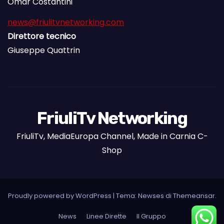
Omar Costantini
news@friulitvnetworking.com
Direttore tecnico
Giuseppe Quattrin
FriuliTv Networking
FriuliTv, MediaEuropa Channel, Made in Carnia C-
Shop
Proudly powered by WordPress
|
Tema: Newses di
Themeansar
.
News
Linee Dirette
Il Gruppo