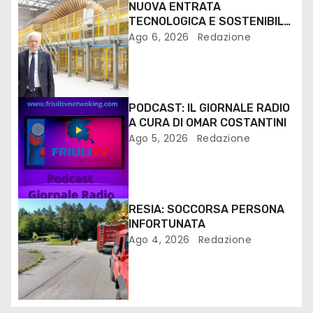
NUOVA ENTRATA
TECNOLOGICA E SOSTENIBILE
PER I MEZZI PESANTI ALLA
Ago 6, 2026
Redazione
FANTONI DI OSOPPO
PODCAST: IL GIORNALE RADIO
A CURA DI OMAR COSTANTINI
Ago 5, 2026
Redazione
RESIA: SOCCORSA PERSONA
INFORTUNATA
Ago 4, 2026
Redazione