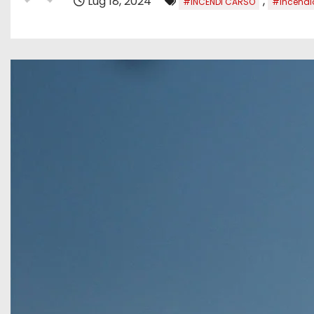
Lug 18, 2024
,
#INCENDI CARSO
#incendi