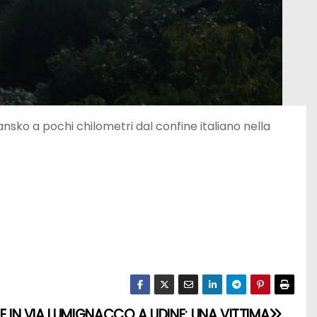
nsko a pochi chilometri dal confine italiano nella
IN VIA LUMIGNACCO A UDINE: UNA VITTIMA