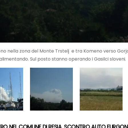
eno nella zona del Monte Trstelj e tra Komeno verso Gorja
a alimentando. Sul posto stanno operando i Gasilci sloveni.
TRO NEL COMUNE DI RESIA
SCONTRO AUTO FURGONE 