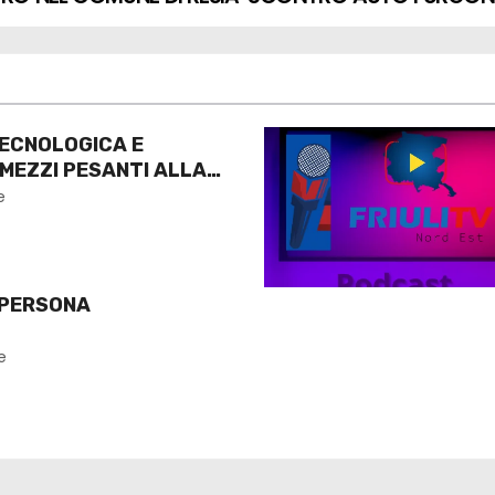
ECNOLOGICA E
 MEZZI PESANTI ALLA
O
e
 PERSONA
e