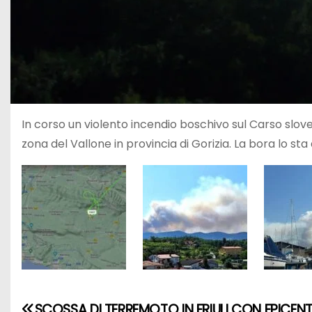
In corso un violento incendio boschivo sul Carso slov
zona del Vallone in provincia di Gorizia. La bora lo st
SCOSSA DI TERREMOTO IN FRIULI CON EPICEN