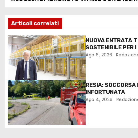
Articoli correlati
NUOVA ENTRATA T
SOSTENIBILE PER I
FANTONI DI OSOPP
Ago 6, 2026
Redazion
RESIA: SOCCORSA
INFORTUNATA
Ago 4, 2026
Redazion