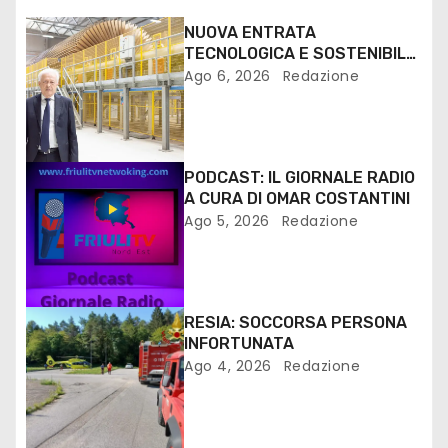
NUOVA ENTRATA
TECNOLOGICA E SOSTENIBILE
PER I MEZZI PESANTI ALLA
Ago 6, 2026
Redazione
FANTONI DI OSOPPO
PODCAST: IL GIORNALE RADIO
A CURA DI OMAR COSTANTINI
Ago 5, 2026
Redazione
RESIA: SOCCORSA PERSONA
INFORTUNATA
Ago 4, 2026
Redazione