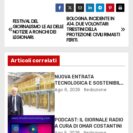
BOLOGNA. INCIDENTE IN
FESTIVAL DEL
A14. DUE VOLONTARI
GIORNALISMO LE ALI DELLE
TRIESTINI DELLA
NOTIZIE A RONCHI DEI
PROTEZIONE CIVILI RIMASTI
LEGIONARI.
FERITI.
Articoli correlati
NUOVA ENTRATA
TECNOLOGICA E SOSTENIBILE
PER I MEZZI PESANTI ALLA
Ago 6, 2026
Redazione
FANTONI DI OSOPPO
PODCAST: IL GIORNALE RADIO
A CURA DI OMAR COSTANTINI
Ago 5, 2026
Redazione