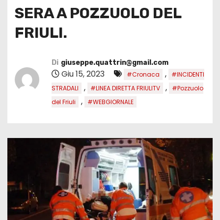
SERA A POZZUOLO DEL
FRIULI.
Di
giuseppe.quattrin@gmail.com
Giu 15, 2023
,
#Cronaca
#INCIDENTI
,
,
STRADALI
#LINEA DIRETTA FRIULITV
#Pozzuolo
,
del Friuli
#WEBGIORNALE