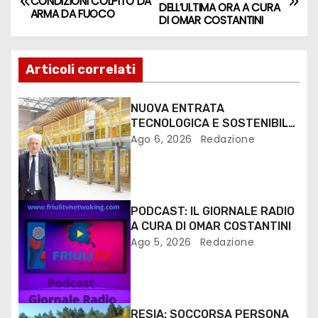
CONDIZIONI COLPITO DA
DELL’ULTIMA ORA A CURA
ARMA DA FUOCO
DI OMAR COSTANTINI
Articoli correlati
NUOVA ENTRATA
TECNOLOGICA E SOSTENIBILE
PER I MEZZI PESANTI ALLA
Ago 6, 2026
Redazione
FANTONI DI OSOPPO
PODCAST: IL GIORNALE RADIO
A CURA DI OMAR COSTANTINI
Ago 5, 2026
Redazione
RESIA: SOCCORSA PERSONA