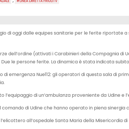
,
ADALE
#LINEA DIRETTA FRIULITV
di oggi dalle equipes sanitarie per le ferite riportate a 
e dell’ordine (attivati i Carabinieri della Compagnia di U
ta. Due le persone ferite. La dinamica è stata indicata s
 di emergenza Nue112: gli operatori di questa sala di pri
ia.
to l’equipaggio di un’ambulanza proveniente da Udine e l’
el comando di Udine che hanno operato in piena sinergia co
l’elicottero all’ospedale Santa Maria della Misericordia d