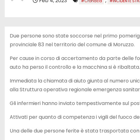
Feb 4, 2023
,
#Cronaca
#INCIDENTE STR
Due persone sono state soccorse nel primo pomeriggio 
provinciale 83 nel territorio del comune di Moruzzo.
Per cause in corso di accertamento da parte delle forz
auto ha perso il controllo e la macchina si è ribalta
Immediata la chiamata di aiuto giunta al numero unico
alla Struttura operativa regionale emergenza sanitar
Gli infermieri hanno inviato tempestivamente sul pos
Attivati per quanto di competenza i vigili del fuoco d
Una delle due persone ferite è stata trasportata con 