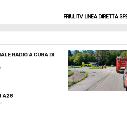
FRIULITV LINEA DIRETTA 
NALE RADIO A CURA DI
e
N A28
e