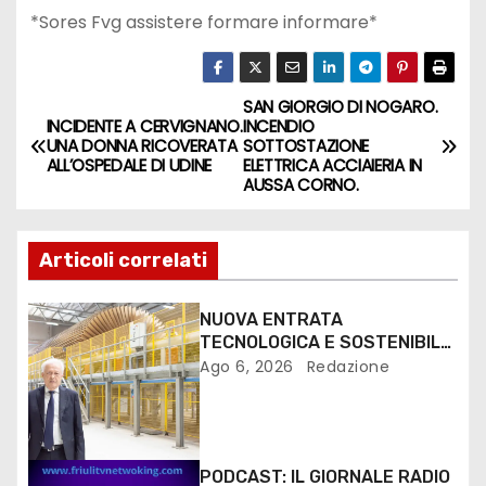
*Sores Fvg assistere formare informare*
SAN GIORGIO DI NOGARO.
INCIDENTE A CERVIGNANO.
INCENDIO
UNA DONNA RICOVERATA
SOTTOSTAZIONE
ALL’OSPEDALE DI UDINE
ELETTRICA ACCIAIERIA IN
AUSSA CORNO.
Articoli correlati
NUOVA ENTRATA
TECNOLOGICA E SOSTENIBILE
PER I MEZZI PESANTI ALLA
Ago 6, 2026
Redazione
FANTONI DI OSOPPO
PODCAST: IL GIORNALE RADIO