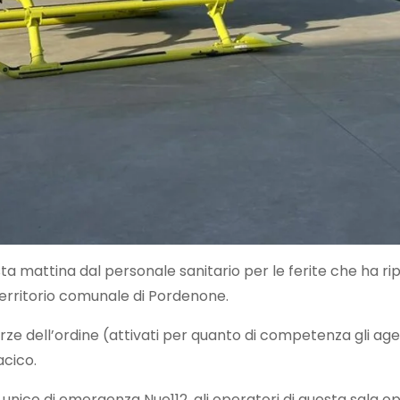
a mattina dal personale sanitario per le ferite che ha rip
 territorio comunale di Pordenone.
e dell’ordine (attivati per quanto di competenza gli agenti
acico.
ico di emergenza Nue112, gli operatori di questa sala ope