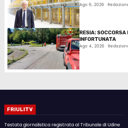
FANTONI DI OSOPP
Ago 6, 2026
Redazion
RESIA: SOCCORSA
INFORTUNATA
Ago 4, 2026
Redazion
FRIULITV
Testata giornalistica registrata al Tribunale di Udine