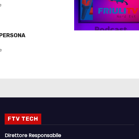
O
e
 PERSONA
e
FTV TECH
Direttore Responsabile