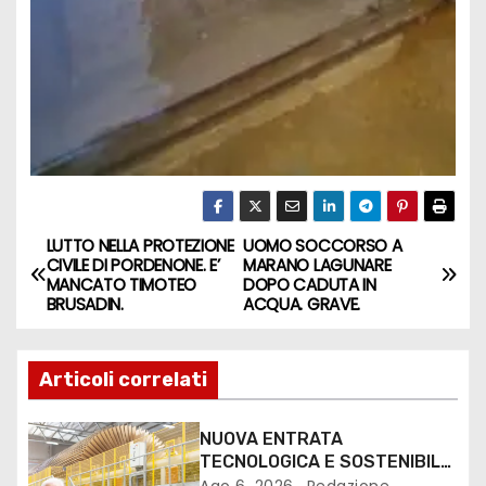
LUTTO NELLA PROTEZIONE
UOMO SOCCORSO A
CIVILE DI PORDENONE. E’
MARANO LAGUNARE
MANCATO TIMOTEO
DOPO CADUTA IN
BRUSADIN.
ACQUA. GRAVE.
Articoli correlati
NUOVA ENTRATA
TECNOLOGICA E SOSTENIBILE
PER I MEZZI PESANTI ALLA
Ago 6, 2026
Redazione