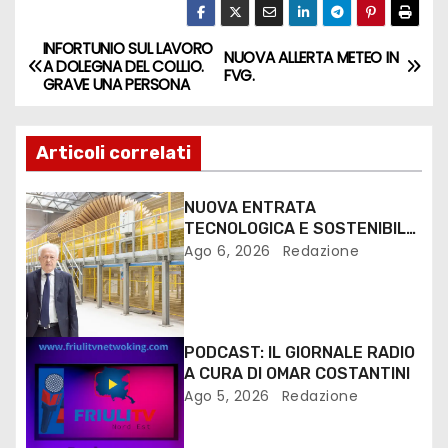
INFORTUNIO SUL LAVORO
NUOVA ALLERTA METEO IN
A DOLEGNA DEL COLLIO.
FVG.
GRAVE UNA PERSONA
Articoli correlati
NUOVA ENTRATA
TECNOLOGICA E SOSTENIBILE
PER I MEZZI PESANTI ALLA
Ago 6, 2026
Redazione
FANTONI DI OSOPPO
PODCAST: IL GIORNALE RADIO
A CURA DI OMAR COSTANTINI
Ago 5, 2026
Redazione