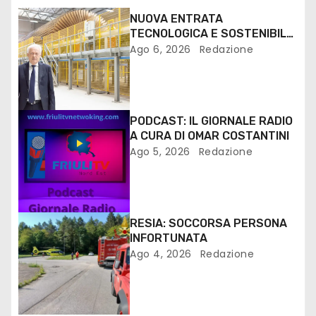
NUOVA ENTRATA
TECNOLOGICA E SOSTENIBILE
PER I MEZZI PESANTI ALLA
Ago 6, 2026
Redazione
FANTONI DI OSOPPO
PODCAST: IL GIORNALE RADIO
A CURA DI OMAR COSTANTINI
Ago 5, 2026
Redazione
RESIA: SOCCORSA PERSONA
INFORTUNATA
Ago 4, 2026
Redazione